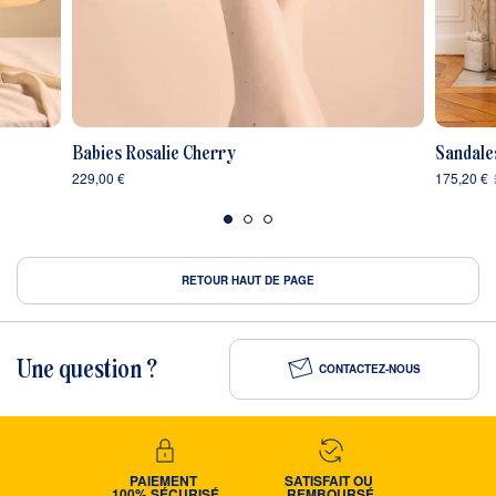
Babies Rosalie Cherry
Sandale
229,00 €
175,20 €
RETOUR HAUT DE PAGE
Une question ?
CONTACTEZ-NOUS
PAIEMENT 
SATISFAIT OU 
100% SÉCURISÉ
REMBOURSÉ