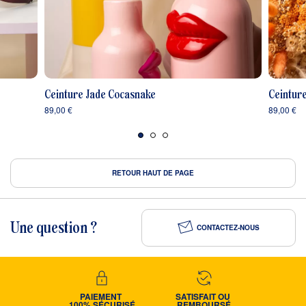
Ceinture Jade Cocasnake
Ceinture
89,00 €
89,00 €
RETOUR HAUT DE PAGE
Une question ?
CONTACTEZ-NOUS
PAIEMENT 
SATISFAIT OU 
100% SÉCURISÉ
REMBOURSÉ