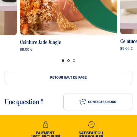
Ceintur
Ceinture Jade Jungle
89,00 €
89,00 €
RETOUR HAUT DE PAGE
Une question ?
CONTACTEZ-NOUS
PAIEMENT 
SATISFAIT OU 
100% SÉCURISÉ
REMBOURSÉ