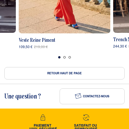
Trench 
Veste Reine Piment
244,30 €
109,50 €
219,00 €
RETOUR HAUT DE PAGE
Une question ?
CONTACTEZ-NOUS
PAIEMENT 
SATISFAIT OU 
100% SÉCURISÉ
REMBOURSÉ