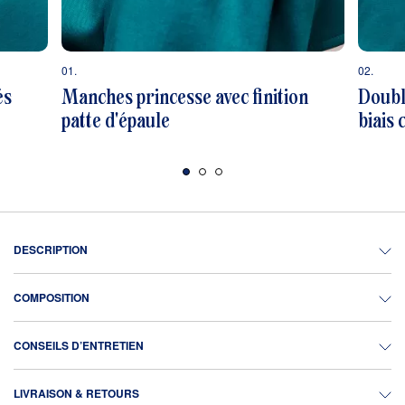
01.
02.
és
Manches princesse avec finition
Doublu
patte d'épaule
biais 
DESCRIPTION
COMPOSITION
CONSEILS D’ENTRETIEN
LIVRAISON & RETOURS