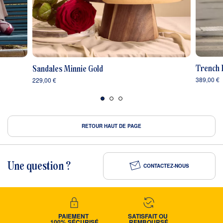
Trench 
Sandales Minnie Gold
389,00 €
229,00 €
RETOUR HAUT DE PAGE
Une question ?
CONTACTEZ-NOUS
PAIEMENT 
SATISFAIT OU 
100% SÉCURISÉ
REMBOURSÉ