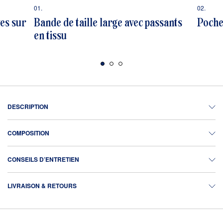
01.
02.
es sur
Bande de taille large avec passants
Poches
en tissu
DESCRIPTION
COMPOSITION
CONSEILS D’ENTRETIEN
LIVRAISON & RETOURS