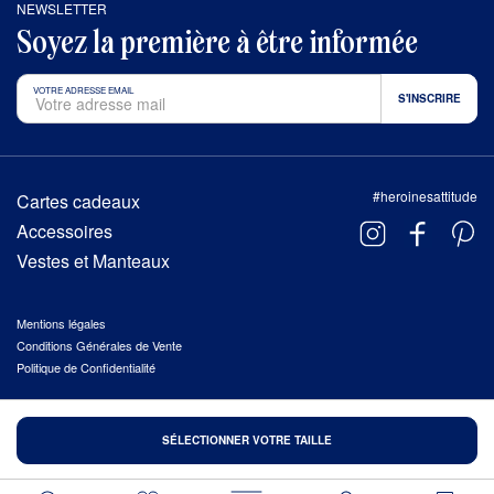
NEWSLETTER
Soyez la première à être informée
VOTRE ADRESSE EMAIL
#heroinesattitude
Cartes cadeaux
Accessoires
Vestes et Manteaux
Mentions légales
Conditions Générales de Vente
Politique de Confidentialité
© 2026 HÉROÏNES, TOUS DROITS RÉSERVÉS
SÉLECTIONNER VOTRE TAILLE
FAIT AVEC AMOUR À
TROA
.