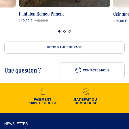
Pantalon Romeo Piment
Ceintur
119,20 €
149,00 €
119,00 €
RETOUR HAUT DE PAGE
Une question ?
CONTACTEZ-NOUS
PAIEMENT 
SATISFAIT OU 
100% SÉCURISÉ
REMBOURSÉ
NEWSLETTER