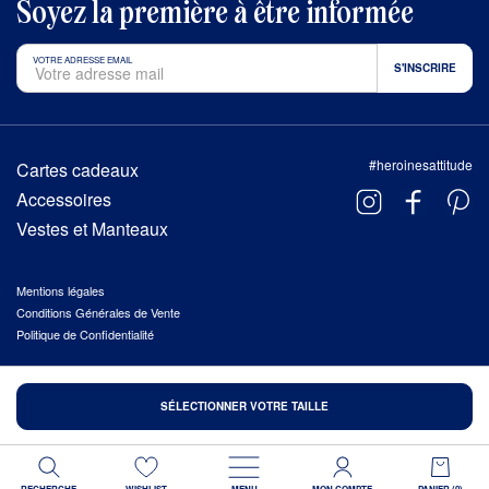
Soyez la première à être informée
VOTRE ADRESSE EMAIL
#heroinesattitude
Cartes cadeaux
Accessoires
Vestes et Manteaux
Mentions légales
Conditions Générales de Vente
Politique de Confidentialité
© 2026 HÉROÏNES, TOUS DROITS RÉSERVÉS
SÉLECTIONNER VOTRE TAILLE
FAIT AVEC AMOUR À
TROA
.
RECHERCHE
WISHLIST
MENU
MON COMPTE
PANIER (
0
)