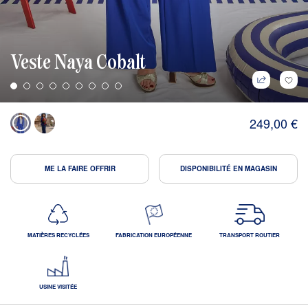
Veste Naya Cobalt
249,00 €
ME LA FAIRE OFFRIR
DISPONIBILITÉ EN MAGASIN
MATIÈRES RECYCLÉES
FABRICATION EUROPÉENNE
TRANSPORT ROUTIER
USINE VISITÉE