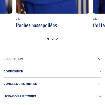
01.
02.
Poches passepoilées
Col ta
DESCRIPTION
COMPOSITION
CONSEILS D’ENTRETIEN
LIVRAISON & RETOURS