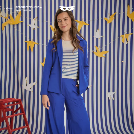
RETOUR WEEK-END À
SAINT-MALO