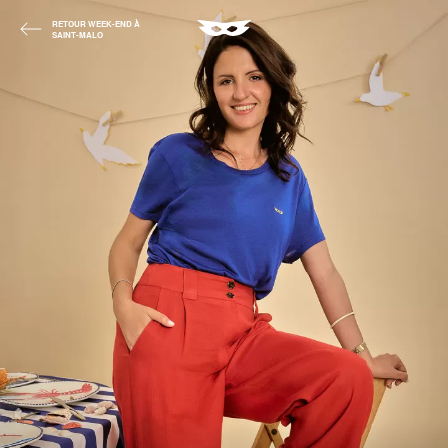
RETOUR WEEK-END À
SAINT-MALO