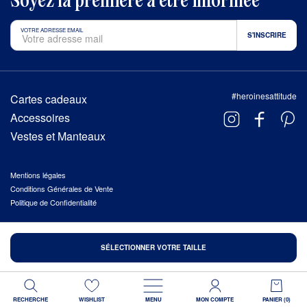
Soyez la première à être informée
VOTRE ADRESSE EMAIL
#heroinesattitude
Cartes cadeaux
Accessoires
Vestes et Manteaux
Mentions légales
Conditions Générales de Vente
Politique de Confidentialité
© 2026 HÉROÏNES, TOUS DROITS RÉSERVÉS
SÉLECTIONNER VOTRE TAILLE
FAIT AVEC AMOUR À
TROA
.
RECHERCHE
WISHLIST
MENU
MON COMPTE
PANIER (
0
)