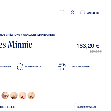
PANIER (
0
)
 NOS CRÉATIONS
SANDALES MINNIE GREEN
es Minnie
183,20 €
229,00 €
UROPÉENNE
DOUBLURE CUIR
TRANSPORT ROUTIER
RE TAILLE
GUIDE DES TAILLES