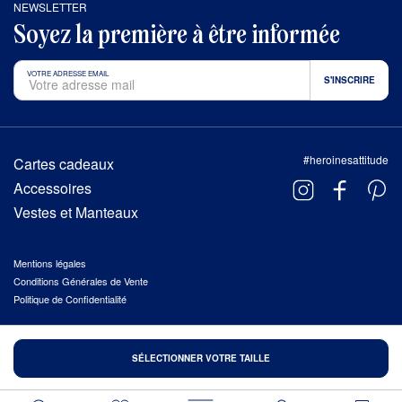
NEWSLETTER
Soyez la première à être informée
VOTRE ADRESSE EMAIL
#heroinesattitude
Cartes cadeaux
Accessoires
Vestes et Manteaux
Mentions légales
Conditions Générales de Vente
Politique de Confidentialité
© 2026 HÉROÏNES, TOUS DROITS RÉSERVÉS
SÉLECTIONNER VOTRE TAILLE
FAIT AVEC AMOUR À
TROA
.