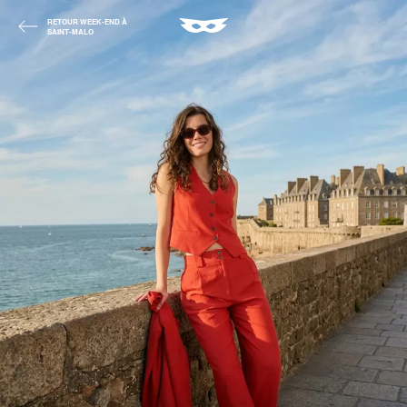
RETOUR WEEK-END À
SAINT-MALO